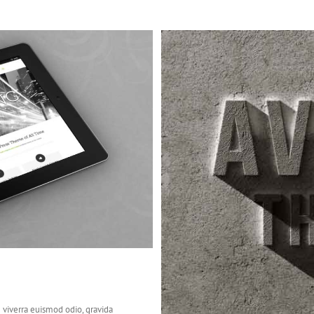
luts
 viverra euismod odio, gravida