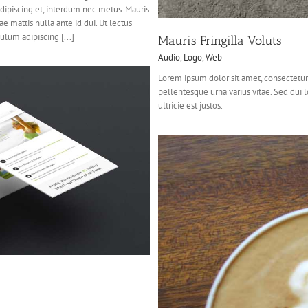
adipiscing et, interdum nec metus. Mauris
tae mattis nulla ante id dui. Ut lectus
ulum adipiscing [...]
Mauris Fringilla Voluts
Audio
,
Logo
,
Web
Lorem ipsum dolor sit amet, consectetur 
pellentesque urna varius vitae. Sed dui 
ultricie est justos.