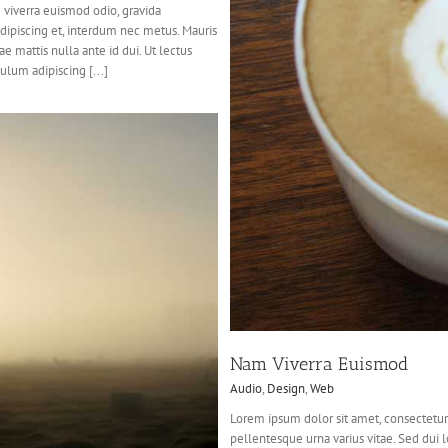
 viverra euismod odio, gravida
adipiscing et, interdum nec metus. Mauris
tae mattis nulla ante id dui. Ut lectus
smod
ulum adipiscing [...]
b
Nam Viverra Euismod
Audio
,
Design
,
Web
Lorem ipsum dolor sit amet, consectetur 
pellentesque urna varius vitae. Sed dui 