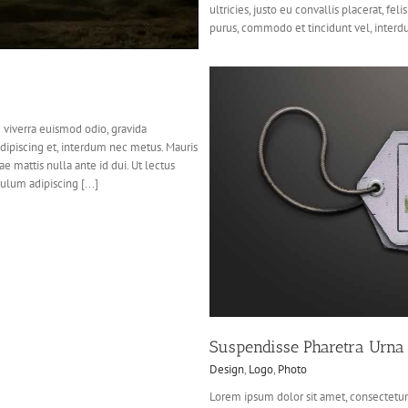
ultricies, justo eu convallis placerat, feli
purus, commodo et tincidunt vel, interdu
 viverra euismod odio, gravida
adipiscing et, interdum nec metus. Mauris
tae mattis nulla ante id dui. Ut lectus
ulum adipiscing [...]
a Urna
to
Suspendisse Pharetra Urna
Design
,
Logo
,
Photo
Lorem ipsum dolor sit amet, consectetur 