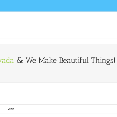
vada
& We Make Beautiful Things! 
Web