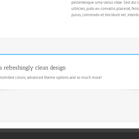
pellentesque urna varius vitae. Sed dui 
ultricies, justo eu convallis placerat, feli
purus, commodo et tincidunt vel, interdu
a refreshingly clean design
unlimited colors, advanced theme options and so much more!